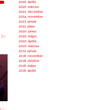
2026. április
2026. március
2025. december
2024. november
2023. január
2022. július
2020. június
, Microsoft Teams-tanúsított vezeték nélkül
2020. május
2020. április
2020. március
2019. január
2018. november
2018. október
2018. május
2018. április
somagok
élések új szabványa