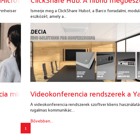
ennheiser
Ismerje meg a ClickShare Hubot, a Barco forradalmi, modul
eszközét, amely a...
Bővebben...
cia minden tárgyalóba
Videokonferencia rendszerek a Y
A videokonferencia rendszerek szoftver kliens használatá
rugalmas kommunikác...
Bővebben...
1