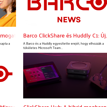
ámogatja a vezeték nélküli BYOD-t
Barco ClickShare és Huddly C1: Új
kapta a
A Barco és a Huddly egyesítette erejét, hogy elhozzák a
tökéletes Microsoft Team...
Bővebben...
és: Microsoft Teams Minősített Sennheiser C
ClickShare Hub: A hibrid megbesz