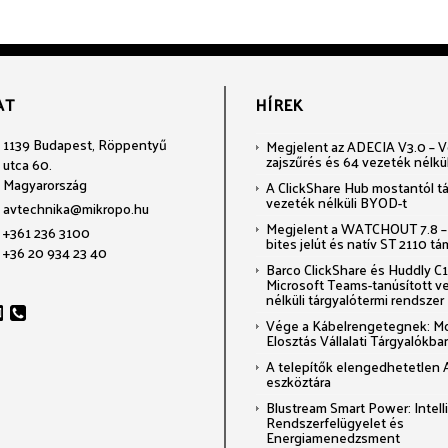
AT
HÍREK
1139 Budapest, Röppentyű
Megjelent az ADECIA V3.0 – Voi
zajszűrés és 64 vezeték nélkü
utca 60.
Magyarország
A ClickShare Hub mostantól t
vezeték nélküli BYOD-t
avtechnika@mikropo.hu
Megjelent a WATCHOUT 7.8 –
+361 236 3100
bites jelút és natív ST 2110 t
+36 20 934 23 40
Barco ClickShare és Huddly C1:
Microsoft Teams-tanúsított v
nélküli tárgyalótermi rendszer
Vége a Kábelrengetegnek: M
Elosztás Vállalati Tárgyalókba
A telepítők elengedhetetlen 
eszköztára
Blustream Smart Power: Intel
Rendszerfelügyelet és
Energiamenedzsment