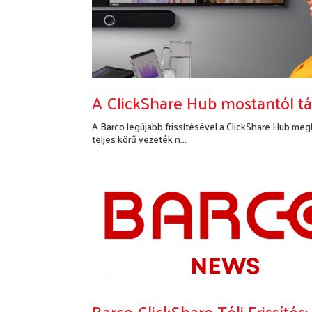
A ClickShare Hub mostantól t
A Barco legújabb frissítésével a ClickShare Hub meg
teljes körű vezeték n...
Bővebben...
Barco ClickShare Téli Frissít