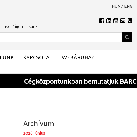
HUN
/
ENG
 minket
/
írjon nekünk
LUNK
KAPCSOLAT
WEBÁRUHÁZ
Cégközpontunkban
bemutatjuk BARCO és
Archívum
2026. június