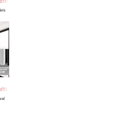
áris
amaha-tól
val