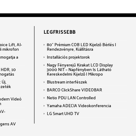
LEGFRISSEBB
ce Lift, AI-
80" Prémium COB LED Kijelző Bérlés |
li mikrofon
Rendezvényre, Kiállításra
ámogatja a
Installációs projektorok
Nagy Fényerejű Kirakat LCD Display
 HDR, 10
3000 NIT – Napfényben Is Látható
ámogatás
Kereskedelmi Kijelző | Mikropo
 Új,
Blustream interfészek
ezeték
BARCO ClickShare VIDEOBAR
Netio PDU LAN Controlled
odern Videó
n
Yamaha ADECIA Videokonferencia
AV-
LG Smart UHD TV
ligens AV