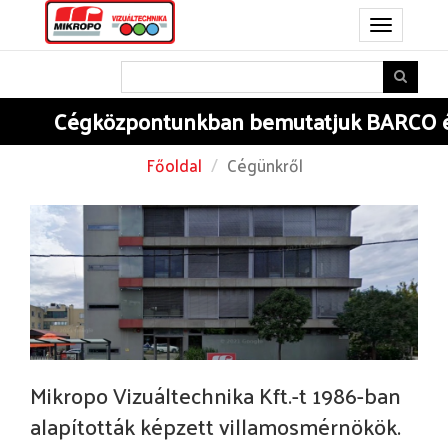
Toggle
navigation
Cégközpontunkban
bemutatjuk BARCO és
Főoldal
Cégünkről
Mikropo Vizuáltechnika Kft.-t 1986-ban
alapították képzett villamosmérnökök.