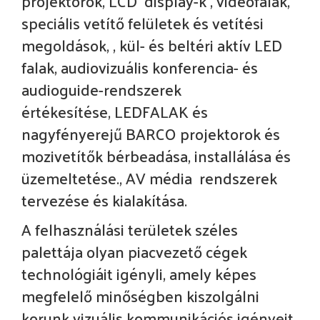
projektorok, LCD display-k , videofalak,
speciális vetítő felületek és vetítési
megoldások, , kül- és beltéri aktív LED
falak, audiovizuális konferencia- és
audioguide-rendszerek
értékesítése,
LEDFALAK és
nagyfényerejű BARCO projektorok és
mozivetítők bérbeadása, installálása és
üzemeltetése., AV média rendszerek
tervezése és kialakítása.
A felhasználási területek széles
palettája olyan piacvezető cégek
technológiáit igényli, amely képes
megfelelő minőségben kiszolgálni
korunk vizuális kommunikációs igényeit.