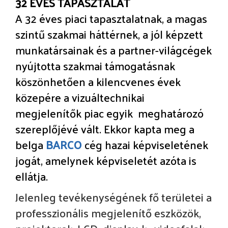
32 ÉVES TAPASZTALAT
A 32 éves piaci tapasztalatnak, a magas
szintű szakmai háttérnek, a jól képzett
munkatársainak és a partner-világcégek
nyújtotta szakmai támogatásnak
köszönhetően a kilencvenes évek
közepére a vizuáltechnikai
megjelenítők piac egyik meghatározó
szereplőjévé vált. Ekkor kapta meg a
belga
BARCO
cég hazai képviseletének
jogát, amelynek képviseletét azóta is
ellátja.
Jelenleg tevékenységének fő területei a
professzionális megjelenítő eszközök,