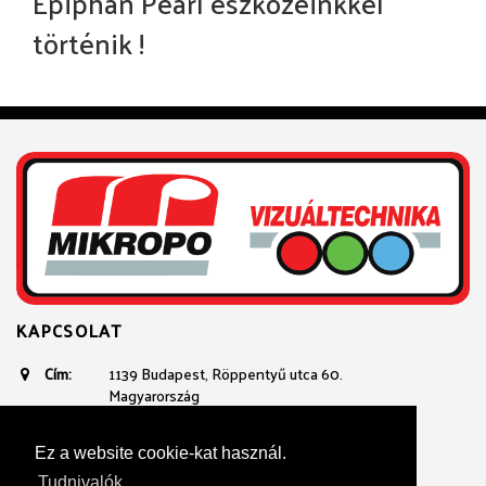
Epiphan Pearl eszközeinkkel
történik !
KAPCSOLAT
Cím:
1139 Budapest, Röppentyű utca 60.
Magyarország
Email:
avtechnika@mikropo.hu
Telefon:
+361 236 3100
Ez a website cookie-kat használ.
+36 20 934 23 40
Tudnivalók