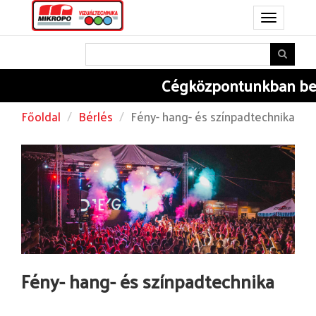
Toggle
navigation
Cégközpontunkban
be
Főoldal
Bérlés
Fény- hang- és színpadtechnika
Fény- hang- és színpadtechnika