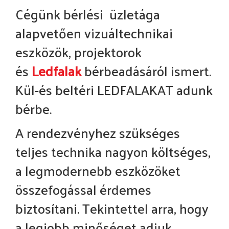
Cégünk bérlési üzletága
alapvetően vizuáltechnikai
eszközök, projektorok
és
Ledfalak
bérbeadásáról ismert.
Kül-és beltéri LEDFALAKAT adunk
bérbe.
A rendezvényhez szükséges
teljes technika nagyon költséges,
a legmodernebb eszközöket
összefogással érdemes
biztosítani. Tekintettel arra, hogy
a legjobb minőséget adjuk