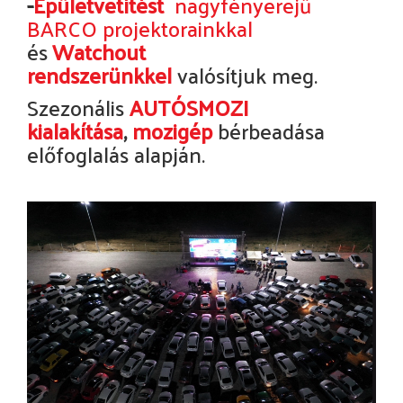
-
Épületvetítést
nagyfényerejű
BARCO projektorainkkal
és
Watchout
rendszerünkkel
valósítjuk meg.
Szezonális
AUTÓSMOZI
kialakítása
,
mozigép
bérbeadása
előfoglalás alapján.