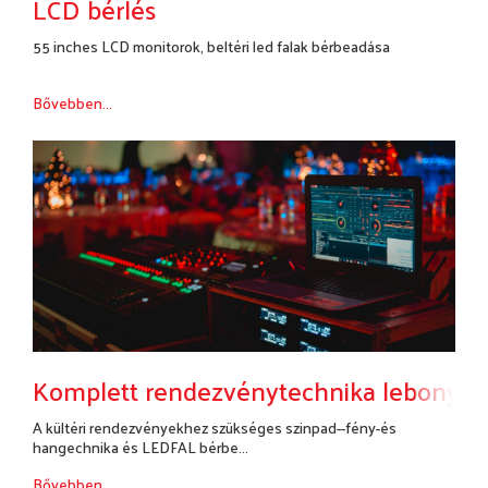
LCD bérlés
55 inches LCD monitorok, beltéri led falak bérbeadása
Bővebben...
Komplett rendezvénytechnika lebonyolí
A kültéri rendezvényekhez szükséges szinpad--fény-és
hangechnika és LEDFAL bérbe...
Bővebben...