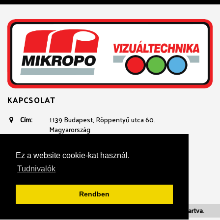
KAPCSOLAT
Cím:
1139 Budapest, Röppentyű utca 60.
Magyarország
Email:
avtechnika@mikropo.hu
Telefon:
+361 236 3100
Ez a website cookie-kat használ.
+36 20 934 23 40
Tudnivalók
Rendben
Adatvédelmi nyilatkozat
| 2018. Mikropo. Minden jog fenntartva.