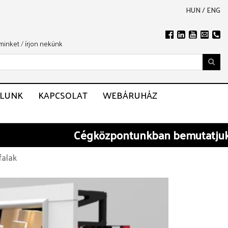
HUN
/
ENG
 minket
/
írjon nekünk
LUNK
KAPCSOLAT
WEBÁRUHÁZ
Cégközpontunkban
bemutatjuk BA
falak