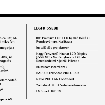
LEGFRISSEBB
ce Lift, AI-
80" Prémium COB LED Kijelző Bérlés |
li mikrofon
Rendezvényre, Kiállításra
ámogatja a
Installációs projektorok
Nagy Fényerejű Kirakat LCD Display
 HDR, 10
3000 NIT – Napfényben Is Látható
ámogatás
Kereskedelmi Kijelző | Mikropo
 Új,
Blustream interfészek
ezeték
BARCO ClickShare VIDEOBAR
Netio PDU LAN Controlled
odern Videó
n
Yamaha ADECIA Videokonferencia
AV-
LG Smart UHD TV
ligens AV