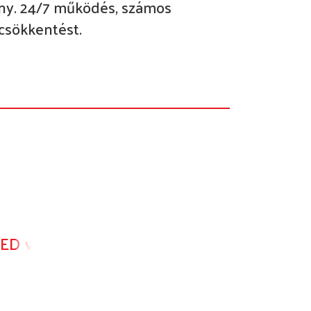
rány. 24/7 működés, számos
scsökkentést.
ED video walls