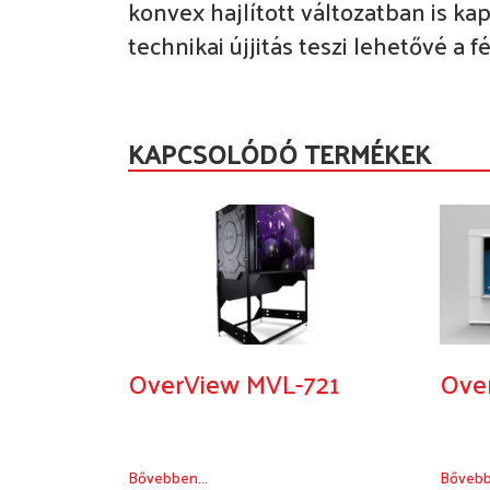
konvex hajlított változatban is k
technikai újjitás teszi lehetővé a 
KAPCSOLÓDÓ TERMÉKEK
OverView MVL-721
Ove
Bővebben...
Bővebb