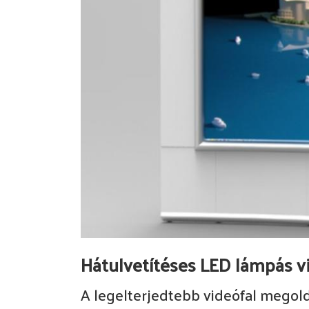
Hátulvetítéses LED lámpás v
A legelterjedtebb videófal megol