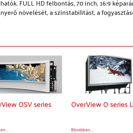
aphatók. FULL HD felbontás, 70 inch, 16:9 képa
fényerő növelését, a színstabilitást, a fogyasztá
rView OSV series
OverView O series L
en...
Bővebben...