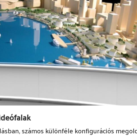
ideófalak
dásban, számos különféle konfigurációs megol