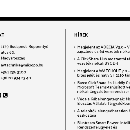
AT
HÍREK
1139 Budapest, Röppentyű
Megjelent az ADECIA V3.0 – Voi
zajszűrés és 64 vezeték nélkü
utca 60.
Magyarország
A ClickShare Hub mostantól t
vezeték nélküli BYOD-t
avtechnika@mikropo.hu
Megjelent a WATCHOUT 7.8 –
+361 236 3100
bites jelút és natív ST 2110 t
+36 20 934 23 40
Barco ClickShare és Huddly C1:
Microsoft Teams-tanúsított v
nélküli tárgyalótermi rendszer
Vége a Kábelrengetegnek: M
Elosztás Vállalati Tárgyalókba
A telepítők elengedhetetlen 
eszköztára
Blustream Smart Power: Intel
Rendszerfelügyelet és