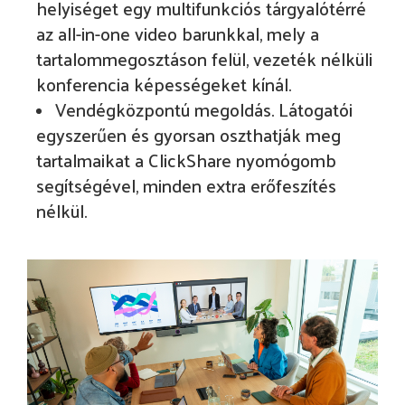
helyiséget egy multifunkciós tárgyalótérré
az all-in-one video barunkkal, mely a
tartalommegosztáson felül, vezeték nélküli
konferencia képességeket kínál.
Vendégközpontú megoldás. Látogatói
egyszerűen és gyorsan oszthatják meg
tartalmaikat a ClickShare nyomógomb
segítségével, minden extra erőfeszítés
nélkül.