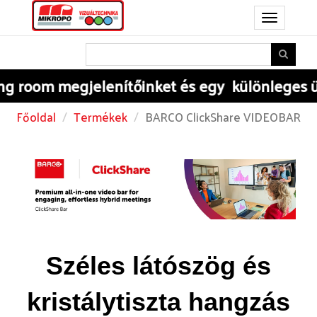
Toggle
navigation
om
megjelenítőinket és egy különleges üvegL
Főoldal
Termékek
BARCO ClickShare VIDEOBAR
Széles látószög és
kristálytiszta hangzás