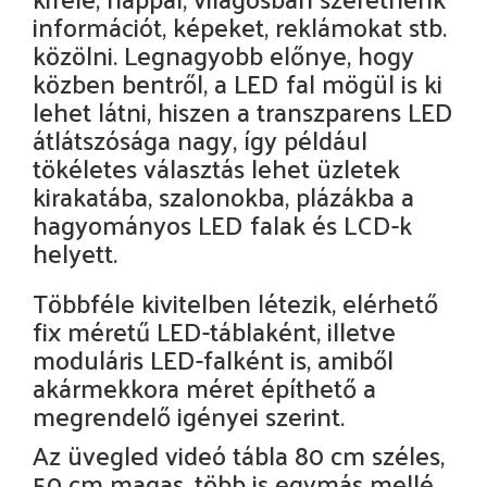
információt, képeket, reklámokat stb.
közölni. Legnagyobb előnye, hogy
közben bentről, a LED fal mögül is ki
lehet látni, hiszen a transzparens LED
átlátszósága nagy, így például
tökéletes választás lehet üzletek
kirakatába, szalonokba, plázákba a
hagyományos LED falak és LCD-k
helyett.
Többféle kivitelben létezik, elérhető
fix méretű LED-táblaként, illetve
moduláris LED-falként is, amiből
akármekkora méret építhető a
megrendelő igényei szerint.
Az üvegled videó tábla 80 cm széles,
50 cm magas, több is egymás mellé