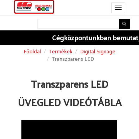
Toggle
navigation
Cégközpontunkban
bemutatjuk 
Főoldal
Termékek
Digital Signage
Transzparens LED
Transzparens LED
ÜVEGLED VIDEÓTÁBLA