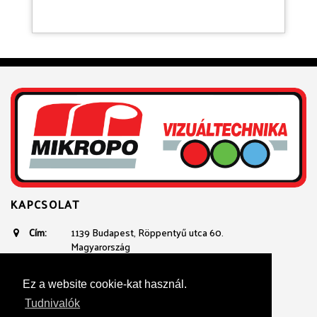
KAPCSOLAT
Cím:
1139 Budapest, Röppentyű utca 60.
Magyarország
Email:
avtechnika@mikropo.hu
Telefon:
+361 236 3100
Ez a website cookie-kat használ.
+36 20 934 23 40
Tudnivalók