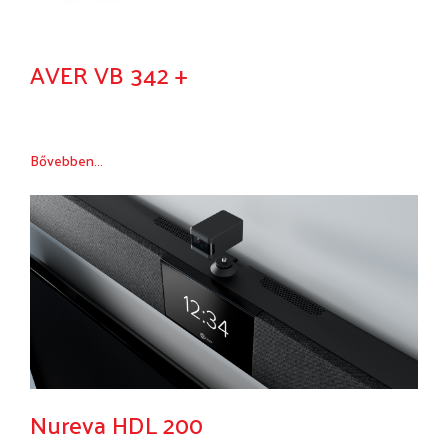
AVER VB 342 +
Bővebben...
Nureva HDL 200