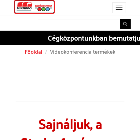
Toggle
navigation
Cégközpontunkban
bemutatjuk 
Főoldal
Videokonferencia termékek
Sajnáljuk, a