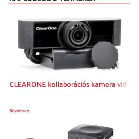
CLEARONE kollaborációs kamera videók
Bővebben...