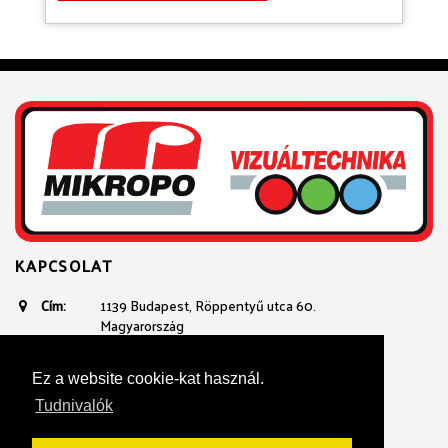
KAPCSOLAT
Cím:
1139 Budapest, Röppentyű utca 60.
Magyarország
Email:
avtechnika@mikropo.hu
Telefon:
+361 236 3100
Ez a website cookie-kat használ.
+36 20 934 23 40
Tudnivalók